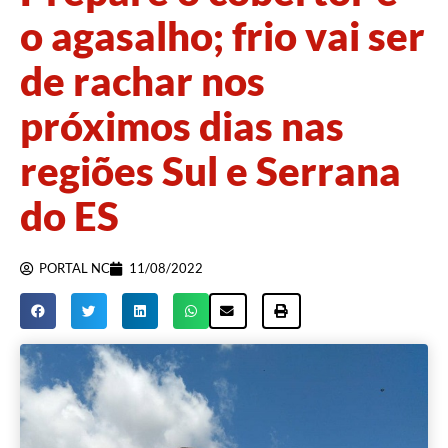
o agasalho; frio vai ser
de rachar nos
próximos dias nas
regiões Sul e Serrana
do ES
PORTAL NC
11/08/2022