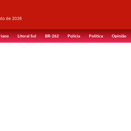
sto de 2026
riano
Litoral Sul
BR-262
Polícia
Política
Opinião