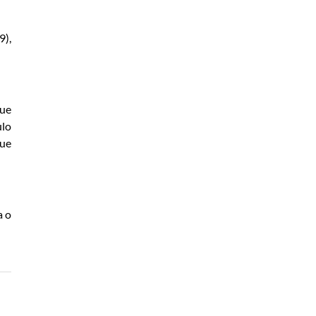
9),
que
ulo
que
a o