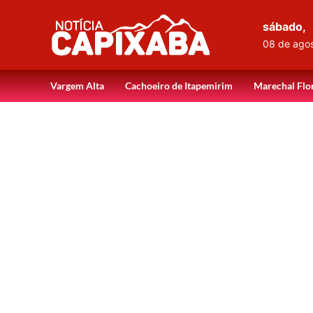
sábado,
08 de ago
Vargem Alta
Cachoeiro de Itapemirim
Marechal Flo