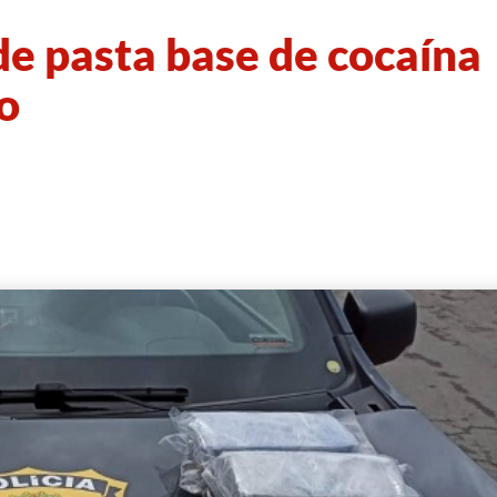
e pasta base de cocaína
o