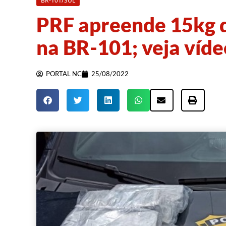
BR-101/SUL
PRF apreende 15kg d
na BR-101; veja víde
PORTAL NC
25/08/2022