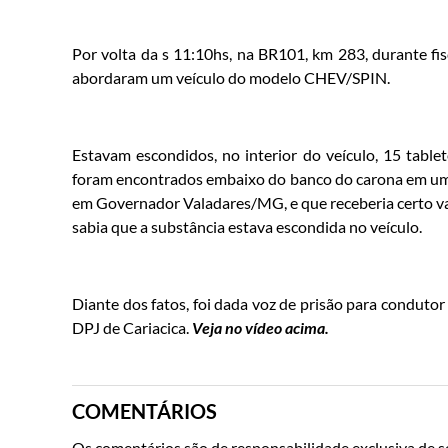
Por volta da s 11:10hs, na BR101, km 283, durante fis
abordaram um veículo do modelo CHEV/SPIN.
Estavam escondidos, no interior do veículo, 15 tabl
foram encontrados embaixo do banco do carona em um f
em Governador Valadares/MG, e que receberia certo va
sabia que a substância estava escondida no veículo.
Diante dos fatos, foi dada voz de prisão para condutor
DPJ de Cariacica.
Veja no vídeo acima.
COMENTÁRIOS
Os comentários são de responsabilidade exclusiva de se