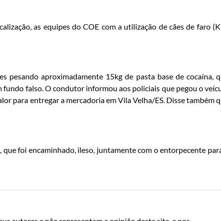
calização, as equipes do COE com a utilização de cães de faro (K
etes pesando aproximadamente 15kg de pasta base de cocaína, 
undo falso. O condutor informou aos policiais que pegou o veíc
lor para entregar a mercadoria em Vila Velha/ES. Disse também 
 , que foi encaminhado, ileso, juntamente com o entorpecente par
us autores e não representam a opinião deste site, e nos