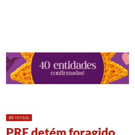
BR-101/SUL
PRF detém foragido