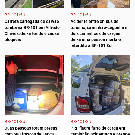
BR-101/SUL
BR-101/SUL
Carreta carregada de carvão
Acidente entre ônibus de
tomba na BR-101 em Alfredo
turismo, caminhão-cegonha e
Chaves, deixa ferido e causa
dois caminhões de cargas
bloqueio
deixa uma pessoa morta e
interdita a BR-101 Sul
BR-101/SUL
BR-101/SUL
Duas pessoas foram presas
PRF flagra furto de carga em
com 600 frascos de ‘lança-
caminhão acidentado e prende