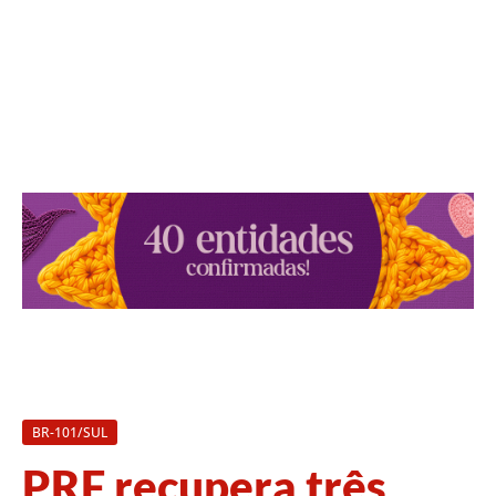
BR-101/SUL
PRF recupera três