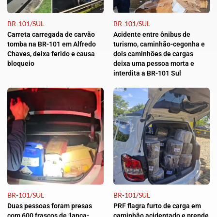
BR-101/SUL
BR-101/SUL
Carreta carregada de carvão
Acidente entre ônibus de
tomba na BR-101 em Alfredo
turismo, caminhão-cegonha e
Chaves, deixa ferido e causa
dois caminhões de cargas
bloqueio
deixa uma pessoa morta e
interdita a BR-101 Sul
BR-101/SUL
BR-101/SUL
Duas pessoas foram presas
PRF flagra furto de carga em
com 600 frascos de ‘lança-
caminhão acidentado e prende