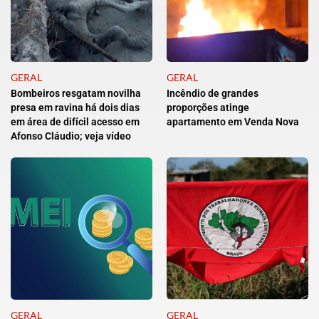
GERAL
GERAL
Bombeiros resgatam novilha
Incêndio de grandes
presa em ravina há dois dias
proporções atinge
em área de difícil acesso em
apartamento em Venda Nova
Afonso Cláudio; veja vídeo
GERAL
GERAL