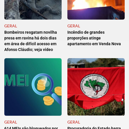
GERAL
GERAL
Bombeiros resgatam novilha
Incêndio de grandes
presa em ravina há dois dias
proporções atinge
em área de difícil acesso em
apartamento em Venda Nova
Afonso Cláudio; veja vídeo
GERAL
GERAL
614 MEIs são bloqueados por
Procuradoria do Estado barra