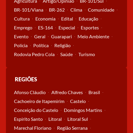
Agricultura
Artigo/Opinião
BR-101/Sul
BR-101/Viana
BR-262
Clima
Comunidade
Cultura
Economia
Edital
Educação
Emprego
ES-164
Especial
Esportes
Evento
Geral
Guarapari
Meio Ambiente
Polícia
Política
Religião
Rodovia Pedro Cola
Saúde
Turismo
REGIÕES
Afonso Cláudio
Alfredo Chaves
Brasil
Cachoeiro de Itapemirim
Castelo
Conceição do Castelo
Domingos Martins
Espírito Santo
Litoral
Litoral Sul
Marechal Floriano
Região Serrana