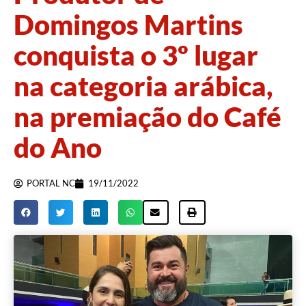
Domingos Martins
conquista o 3º lugar
na categoria arábica,
na premiação do Café
do Ano
PORTAL NC
19/11/2022