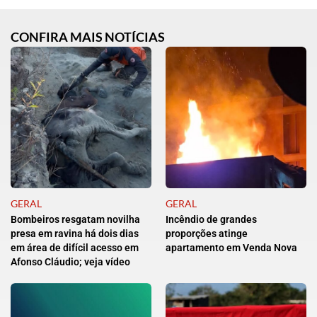
CONFIRA MAIS NOTÍCIAS
GERAL
GERAL
Bombeiros resgatam novilha
Incêndio de grandes
presa em ravina há dois dias
proporções atinge
em área de difícil acesso em
apartamento em Venda Nova
Afonso Cláudio; veja vídeo