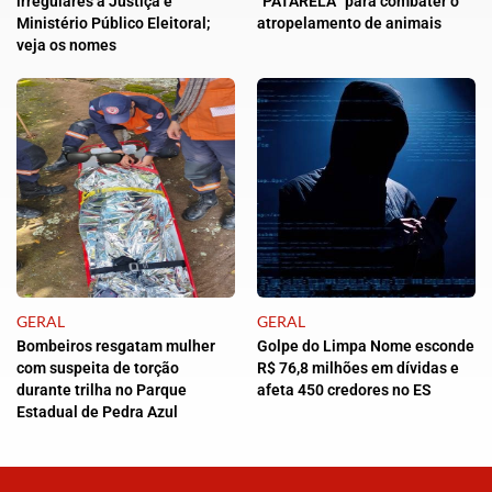
irregulares à Justiça e
“PATARELA” para combater o
Ministério Público Eleitoral;
atropelamento de animais
veja os nomes
GERAL
GERAL
Bombeiros resgatam mulher
Golpe do Limpa Nome esconde
com suspeita de torção
R$ 76,8 milhões em dívidas e
durante trilha no Parque
afeta 450 credores no ES
Estadual de Pedra Azul