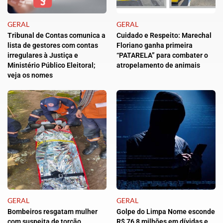
GERAL
GERAL
Tribunal de Contas comunica a
Cuidado e Respeito: Marechal
lista de gestores com contas
Floriano ganha primeira
irregulares à Justiça e
“PATARELA” para combater o
Ministério Público Eleitoral;
atropelamento de animais
veja os nomes
GERAL
GERAL
Bombeiros resgatam mulher
Golpe do Limpa Nome esconde
com suspeita de torção
R$ 76,8 milhões em dívidas e