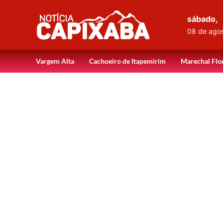
sábado,
08 de ago
Vargem Alta
Cachoeiro de Itapemirim
Marechal Flo