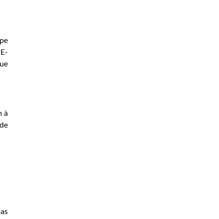
ipe
CE-
que
m à
 de
pas