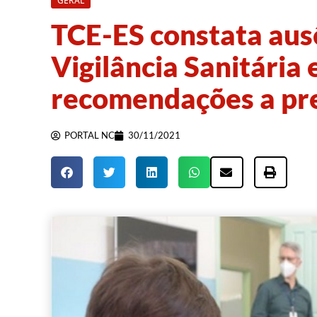
GERAL
TCE-ES constata ausê
Vigilância Sanitária
recomendações a pre
PORTAL NC
30/11/2021