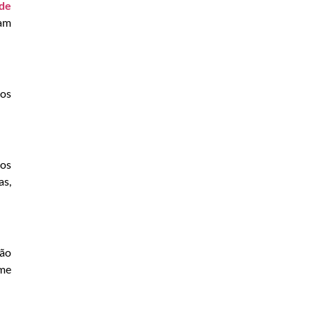
 de
ram
 os
ios
as,
são
ime