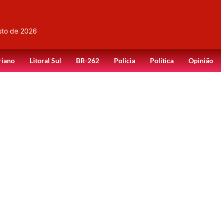
sto de 2026
riano
Litoral Sul
BR-262
Polícia
Política
Opinião