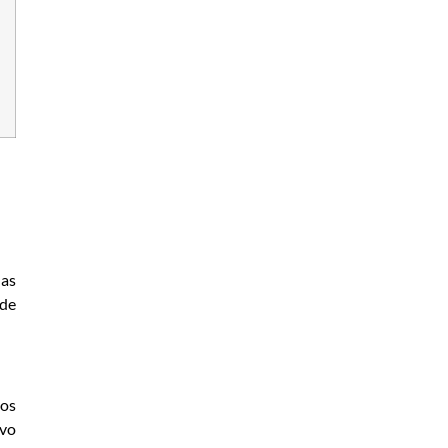
las
 de
los
ivo