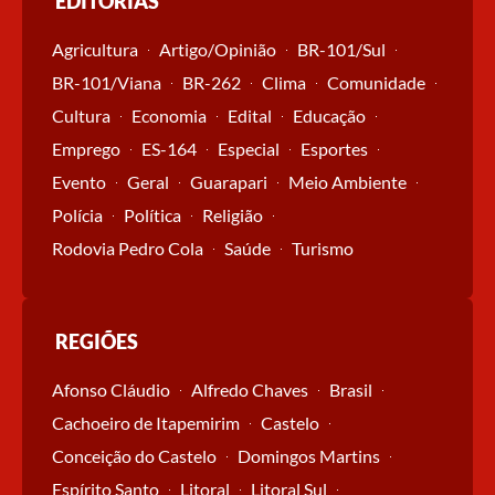
EDITORIAS
Agricultura
Artigo/Opinião
BR-101/Sul
BR-101/Viana
BR-262
Clima
Comunidade
Cultura
Economia
Edital
Educação
Emprego
ES-164
Especial
Esportes
Evento
Geral
Guarapari
Meio Ambiente
Polícia
Política
Religião
Rodovia Pedro Cola
Saúde
Turismo
REGIÕES
Afonso Cláudio
Alfredo Chaves
Brasil
Cachoeiro de Itapemirim
Castelo
Conceição do Castelo
Domingos Martins
Espírito Santo
Litoral
Litoral Sul