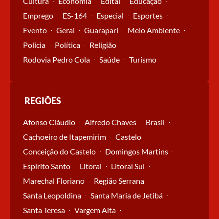
Cultura
Economia
Edital
Educação
Emprego
ES-164
Especial
Esportes
Evento
Geral
Guarapari
Meio Ambiente
Polícia
Política
Religião
Rodovia Pedro Cola
Saúde
Turismo
REGIÕES
Afonso Cláudio
Alfredo Chaves
Brasil
Cachoeiro de Itapemirim
Castelo
Conceição do Castelo
Domingos Martins
Espírito Santo
Litoral
Litoral Sul
Marechal Floriano
Região Serrana
Santa Leopoldina
Santa Maria de Jetibá
Santa Teresa
Vargem Alta