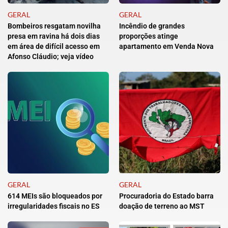
GERAL
GERAL
Bombeiros resgatam novilha
Incêndio de grandes
presa em ravina há dois dias
proporções atinge
em área de difícil acesso em
apartamento em Venda Nova
Afonso Cláudio; veja vídeo
GERAL
GERAL
614 MEIs são bloqueados por
Procuradoria do Estado barra
irregularidades fiscais no ES
doação de terreno ao MST