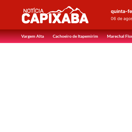
quinta-fe
06 de ago
Vargem Alta
Cachoeiro de Itapemirim
Marechal Flo