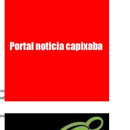
 no
pal
dos