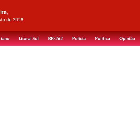
ira,
sto de 2026
riano
Litoral Sul
BR-262
Polícia
Política
Opinião