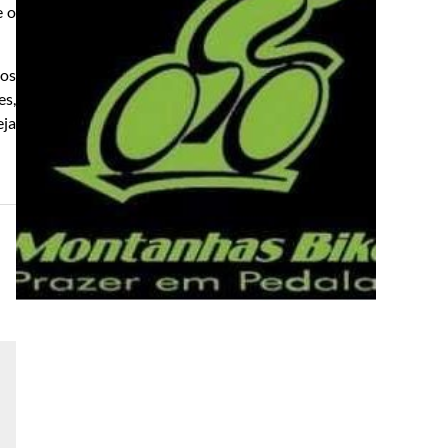
e o
dos
es,
eja