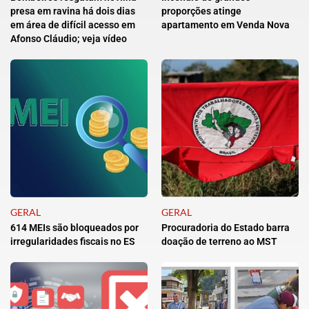
presa em ravina há dois dias
proporções atinge
em área de difícil acesso em
apartamento em Venda Nova
Afonso Cláudio; veja vídeo
GERAL
GERAL
614 MEIs são bloqueados por
Procuradoria do Estado barra
irregularidades fiscais no ES
doação de terreno ao MST