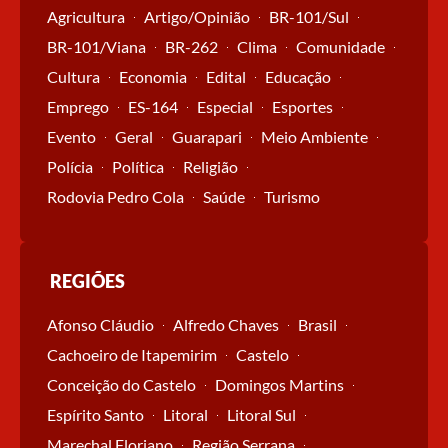
Agricultura
Artigo/Opinião
BR-101/Sul
BR-101/Viana
BR-262
Clima
Comunidade
Cultura
Economia
Edital
Educação
Emprego
ES-164
Especial
Esportes
Evento
Geral
Guarapari
Meio Ambiente
Polícia
Política
Religião
Rodovia Pedro Cola
Saúde
Turismo
REGIÕES
Afonso Cláudio
Alfredo Chaves
Brasil
Cachoeiro de Itapemirim
Castelo
Conceição do Castelo
Domingos Martins
Espírito Santo
Litoral
Litoral Sul
Marechal Floriano
Região Serrana