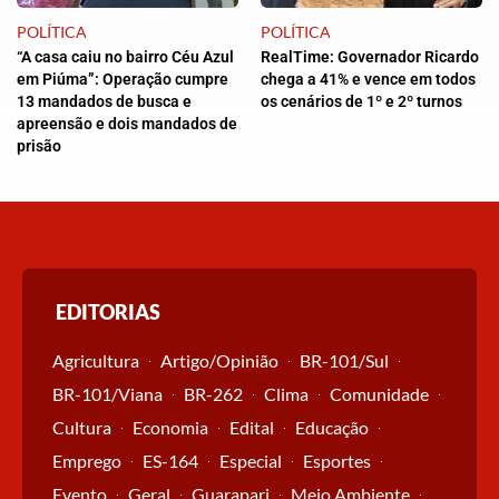
POLÍTICA
POLÍTICA
“A casa caiu no bairro Céu Azul
RealTime: Governador Ricardo
em Piúma”: Operação cumpre
chega a 41% e vence em todos
13 mandados de busca e
os cenários de 1º e 2º turnos
apreensão e dois mandados de
prisão
EDITORIAS
Agricultura
Artigo/Opinião
BR-101/Sul
BR-101/Viana
BR-262
Clima
Comunidade
Cultura
Economia
Edital
Educação
Emprego
ES-164
Especial
Esportes
Evento
Geral
Guarapari
Meio Ambiente