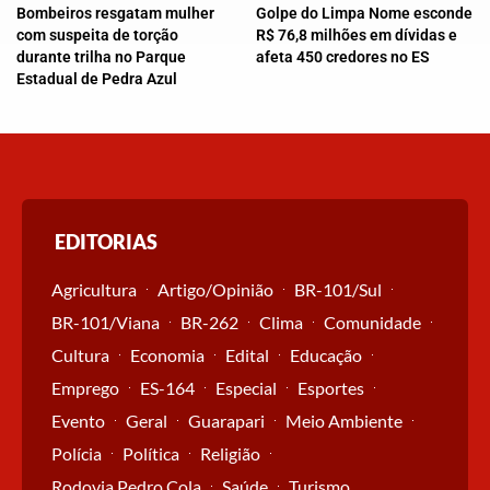
Bombeiros resgatam mulher
Golpe do Limpa Nome esconde
com suspeita de torção
R$ 76,8 milhões em dívidas e
durante trilha no Parque
afeta 450 credores no ES
Estadual de Pedra Azul
EDITORIAS
Agricultura
Artigo/Opinião
BR-101/Sul
BR-101/Viana
BR-262
Clima
Comunidade
Cultura
Economia
Edital
Educação
Emprego
ES-164
Especial
Esportes
Evento
Geral
Guarapari
Meio Ambiente
Polícia
Política
Religião
Rodovia Pedro Cola
Saúde
Turismo