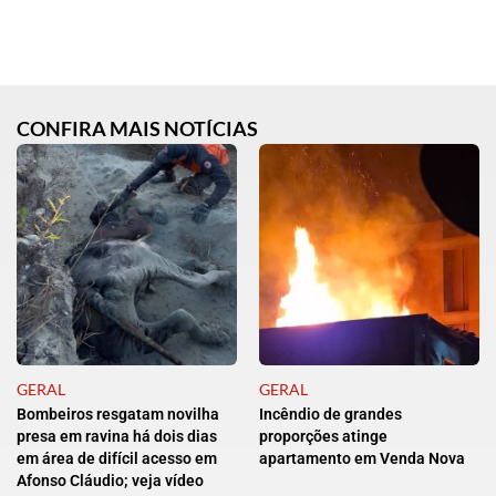
CONFIRA MAIS NOTÍCIAS
GERAL
GERAL
Bombeiros resgatam novilha
Incêndio de grandes
presa em ravina há dois dias
proporções atinge
em área de difícil acesso em
apartamento em Venda Nova
Afonso Cláudio; veja vídeo