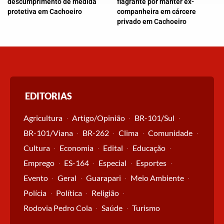
descumprimento de medida
flagrante por manter ex-
protetiva em Cachoeiro
companheira em cárcere
privado em Cachoeiro
EDITORIAS
Agricultura
Artigo/Opinião
BR-101/Sul
BR-101/Viana
BR-262
Clima
Comunidade
Cultura
Economia
Edital
Educação
Emprego
ES-164
Especial
Esportes
Evento
Geral
Guarapari
Meio Ambiente
Polícia
Política
Religião
Rodovia Pedro Cola
Saúde
Turismo