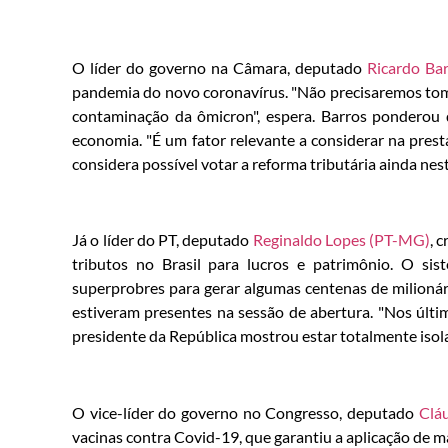
O líder do governo na Câmara, deputado
Ricardo Ba
pandemia do novo coronavírus. "Não precisaremos tom
contaminação da ômicron", espera. Barros ponderou q
economia. "É um fator relevante a considerar na pres
considera possível votar a reforma tributária ainda ne
Já o líder do PT, deputado
Reginaldo Lopes (PT-MG)
, 
tributos no Brasil para lucros e patrimônio. O si
superprobres para gerar algumas centenas de milioná
estiveram presentes na sessão de abertura. "Nos últim
presidente da República mostrou estar totalmente isola
O vice-líder do governo no Congresso, deputado
Clá
vacinas contra Covid-19, que garantiu a aplicação de m