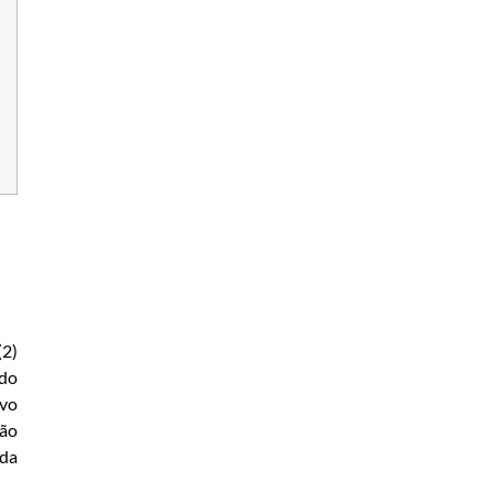
(2)
 do
ovo
ção
 da