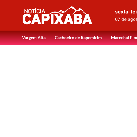
sexta-fei
07 de ago
Vargem Alta
Cachoeiro de Itapemirim
Marechal Flo