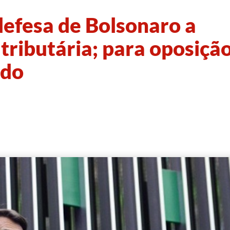
efesa de Bolsonaro a
tributária; para oposição
ado