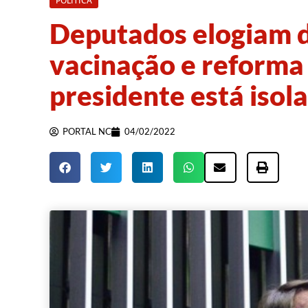
POLÍTICA
Deputados elogiam d
vacinação e reforma 
presidente está isol
PORTAL NC
04/02/2022