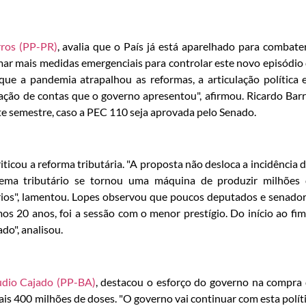
rros (PP-PR)
, avalia que o País já está aparelhado para combate
ar mais medidas emergenciais para controlar este novo episódio
ue a pandemia atrapalhou as reformas, a articulação política 
tação de contas que o governo apresentou", afirmou. Ricardo Bar
ste semestre, caso a PEC 110 seja aprovada pelo Senado.
criticou a reforma tributária. "A proposta não desloca a incidência 
stema tributário se tornou uma máquina de produzir milhões
rios", lamentou. Lopes observou que poucos deputados e senado
os 20 anos, foi a sessão com o menor prestígio. Do início ao fim
do", analisou.
udio Cajado (PP-BA)
, destacou o esforço do governo na compra
ais 400 milhões de doses. "O governo vai continuar com esta polít