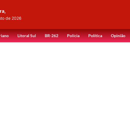
ra,
sto de 2026
riano
Litoral Sul
BR-262
Polícia
Política
Opinião