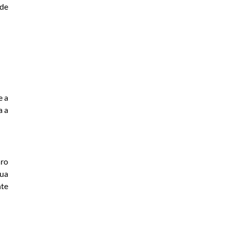
 de
e a
a a
aro
nua
nte