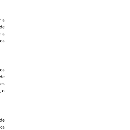
r a
 de
e a
ros
dos
 de
res
, o
 de
ica