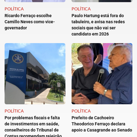
POLÍTICA
POLÍTICA
Ricardo Ferraço escolhe
Paulo Hartung está fora do
Camillo Neves como vice-
tabuleiro, e avisa nas redes
governador
sociais que não vai ser
candidato em 2026
POLÍTICA
POLÍTICA
Por problemas fiscais e falta
Prefeito de Cachoeiro
de investimentos em saúde,
Theodorico Ferraço declara
conselheiros do Tribunal de
apoio a Casagrande ao Senado
Contas recomendam rejeição