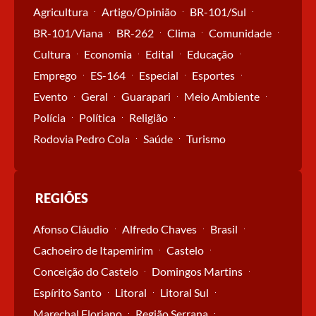
Agricultura
Artigo/Opinião
BR-101/Sul
BR-101/Viana
BR-262
Clima
Comunidade
Cultura
Economia
Edital
Educação
Emprego
ES-164
Especial
Esportes
Evento
Geral
Guarapari
Meio Ambiente
Polícia
Política
Religião
Rodovia Pedro Cola
Saúde
Turismo
REGIÕES
Afonso Cláudio
Alfredo Chaves
Brasil
Cachoeiro de Itapemirim
Castelo
Conceição do Castelo
Domingos Martins
Espírito Santo
Litoral
Litoral Sul
Marechal Floriano
Região Serrana