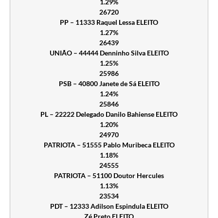
1.29%
26720
PP – 11333 Raquel Lessa ELEITO
1.27%
26439
UNIÃO – 44444 Denninho Silva ELEITO
1.25%
25986
PSB – 40800 Janete de Sá ELEITO
1.24%
25846
PL – 22222 Delegado Danilo Bahiense ELEITO
1.20%
24970
PATRIOTA – 51555 Pablo Muribeca ELEITO
1.18%
24555
PATRIOTA – 51100 Doutor Hercules
1.13%
23534
PDT – 12333 Adilson Espindula ELEITO
Zé Preto ELEITO