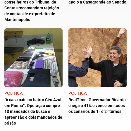
conselheiros do Tribunal de
apoio a Casagrande ao Senado
Contas recomendam rejeição
de contas de ex-prefeito de
Mantenópolis
POLÍTICA
POLÍTICA
“A casa caiu no bairro Céu Azul
RealTime: Governador Ricardo
em Piúma”: Operação cumpre
chega a 41% e vence em todos
13 mandados de busca e
os cenários de 1º e 2º turnos
apreensão e dois mandados de
prisão