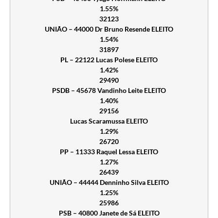
1.55%
32123
UNIÃO – 44000 Dr Bruno Resende ELEITO
1.54%
31897
PL – 22122 Lucas Polese ELEITO
1.42%
29490
PSDB – 45678 Vandinho Leite ELEITO
1.40%
29156
Lucas Scaramussa ELEITO
1.29%
26720
PP – 11333 Raquel Lessa ELEITO
1.27%
26439
UNIÃO – 44444 Denninho Silva ELEITO
1.25%
25986
PSB – 40800 Janete de Sá ELEITO