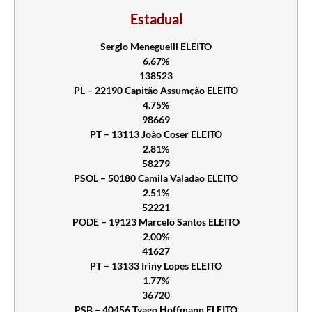
Estadual
Sergio Meneguelli ELEITO
6.67%
138523
PL – 22190 Capitão Assumção ELEITO
4.75%
98669
PT – 13113 João Coser ELEITO
2.81%
58279
PSOL – 50180 Camila Valadao ELEITO
2.51%
52221
PODE – 19123 Marcelo Santos ELEITO
2.00%
41627
PT – 13133 Iriny Lopes ELEITO
1.77%
36720
PSB – 40456 Tyago Hoffmann ELEITO