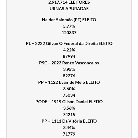
2.917.714 ELEITORES
URNAS APURADAS
Helder Salomão (PT) ELEITO
5.77%
120337
PL – 2222 Gilvan O Federal da Direita ELEITO
4.22%
87994
PSC – 2023 Renzo Vasconcelos
3.95%
82276
PP – 1122 Evair de Melo ELEITO
3.60%
75034
PODE – 1919 Gilson Daniel ELEITO
3.56%
74215
PP – 1111 Da Vitória ELEITO
3.44%
71779