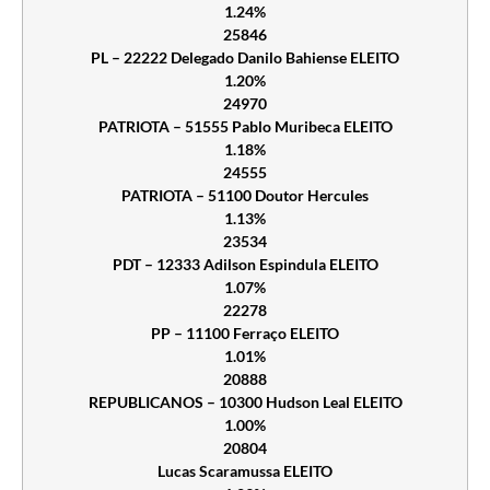
1.24%
25846
PL – 22222 Delegado Danilo Bahiense ELEITO
1.20%
24970
PATRIOTA – 51555 Pablo Muribeca ELEITO
1.18%
24555
PATRIOTA – 51100 Doutor Hercules
1.13%
23534
PDT – 12333 Adilson Espindula ELEITO
1.07%
22278
PP – 11100 Ferraço ELEITO
1.01%
20888
REPUBLICANOS – 10300 Hudson Leal ELEITO
1.00%
20804
Lucas Scaramussa ELEITO