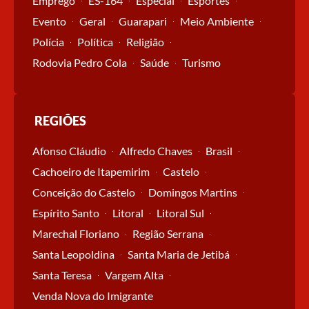
Emprego
ES-164
Especial
Esportes
Evento
Geral
Guarapari
Meio Ambiente
Polícia
Política
Religião
Rodovia Pedro Cola
Saúde
Turismo
REGIÕES
Afonso Cláudio
Alfredo Chaves
Brasil
Cachoeiro de Itapemirim
Castelo
Conceição do Castelo
Domingos Martins
Espírito Santo
Litoral
Litoral Sul
Marechal Floriano
Região Serrana
Santa Leopoldina
Santa Maria de Jetibá
Santa Teresa
Vargem Alta
Venda Nova do Imigrante