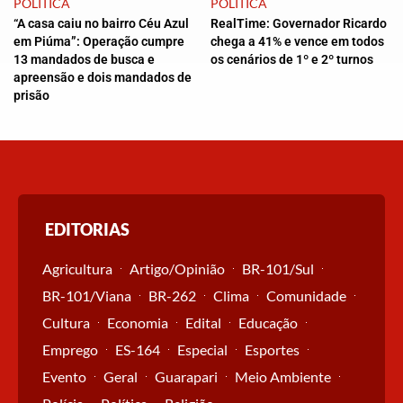
POLÍTICA
POLÍTICA
“A casa caiu no bairro Céu Azul
RealTime: Governador Ricardo
em Piúma”: Operação cumpre
chega a 41% e vence em todos
13 mandados de busca e
os cenários de 1º e 2º turnos
apreensão e dois mandados de
prisão
EDITORIAS
Agricultura
Artigo/Opinião
BR-101/Sul
BR-101/Viana
BR-262
Clima
Comunidade
Cultura
Economia
Edital
Educação
Emprego
ES-164
Especial
Esportes
Evento
Geral
Guarapari
Meio Ambiente