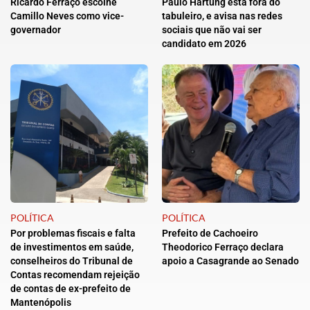
Ricardo Ferraço escolhe
Paulo Hartung está fora do
Camillo Neves como vice-
tabuleiro, e avisa nas redes
governador
sociais que não vai ser
candidato em 2026
POLÍTICA
POLÍTICA
Por problemas fiscais e falta
Prefeito de Cachoeiro
de investimentos em saúde,
Theodorico Ferraço declara
conselheiros do Tribunal de
apoio a Casagrande ao Senado
Contas recomendam rejeição
de contas de ex-prefeito de
Mantenópolis