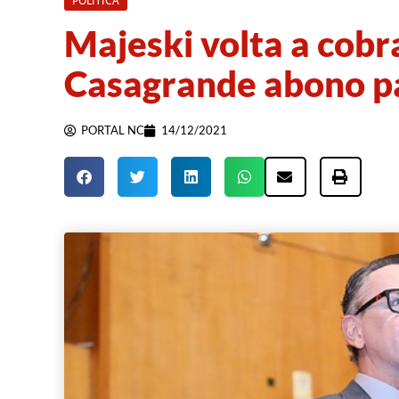
POLÍTICA
Majeski volta a cob
Casagrande abono pa
PORTAL NC
14/12/2021