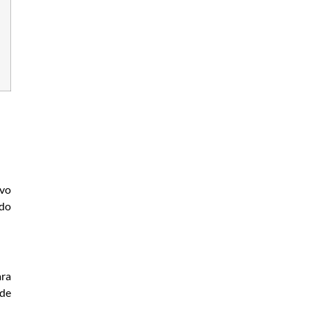
ivo
ndo
ara
 de