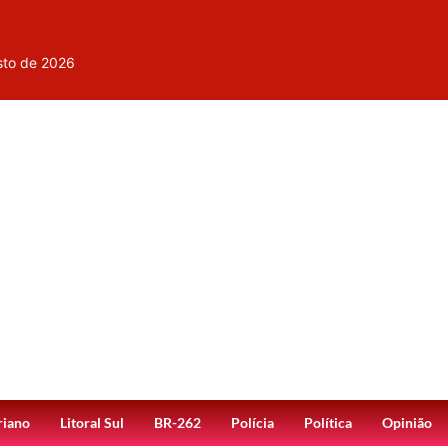
sto de 2026
riano
Litoral Sul
BR-262
Polícia
Política
Opinião