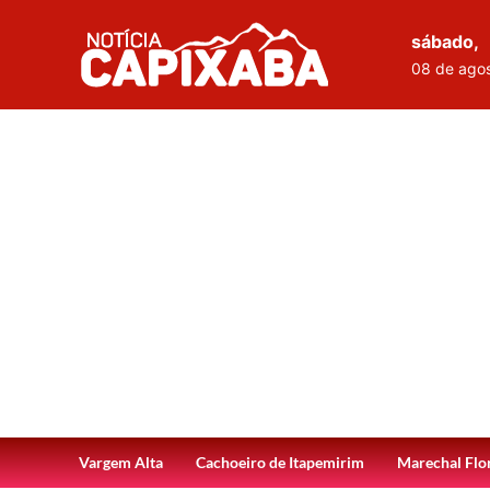
sábado,
08 de ago
Vargem Alta
Cachoeiro de Itapemirim
Marechal Flo