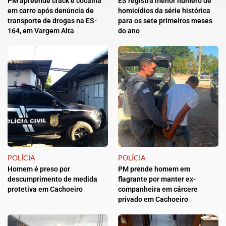
PM apreende crack e cocaína
ES registra menor número de
em carro após denúncia de
homicídios da série histórica
transporte de drogas na ES-
para os sete primeiros meses
164, em Vargem Alta
do ano
POLÍCIA
POLÍCIA
Homem é preso por
PM prende homem em
descumprimento de medida
flagrante por manter ex-
protetiva em Cachoeiro
companheira em cárcere
privado em Cachoeiro