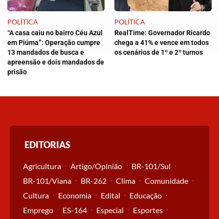
POLÍTICA
POLÍTICA
“A casa caiu no bairro Céu Azul
RealTime: Governador Ricardo
em Piúma”: Operação cumpre
chega a 41% e vence em todos
13 mandados de busca e
os cenários de 1º e 2º turnos
apreensão e dois mandados de
prisão
EDITORIAS
Agricultura
Artigo/Opinião
BR-101/Sul
BR-101/Viana
BR-262
Clima
Comunidade
Cultura
Economia
Edital
Educação
Emprego
ES-164
Especial
Esportes