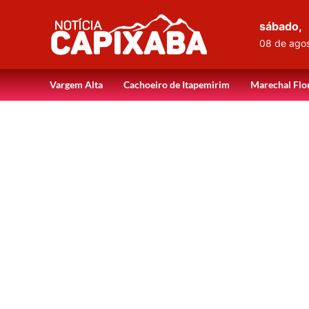
sábado,
08 de ago
Vargem Alta
Cachoeiro de Itapemirim
Marechal Flo