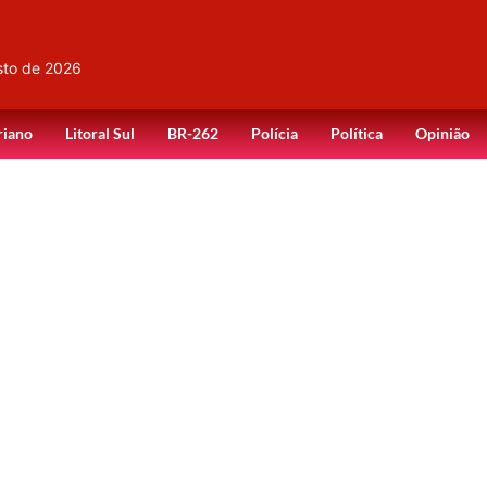
sto de 2026
riano
Litoral Sul
BR-262
Polícia
Política
Opinião