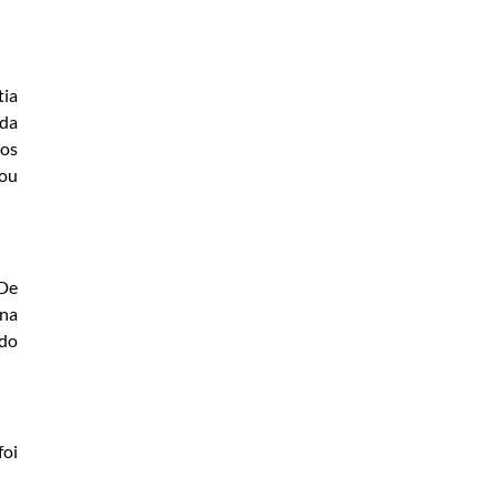
tia
 da
sos
cou
“De
 na
ado
foi