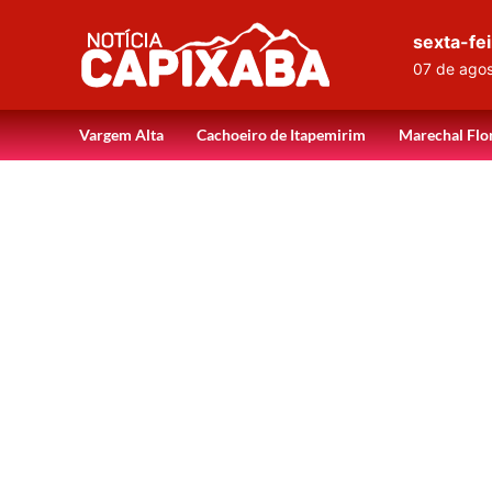
sexta-fei
07 de ago
Vargem Alta
Cachoeiro de Itapemirim
Marechal Flo