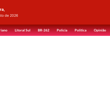
ra,
sto de 2026
riano
Litoral Sul
BR-262
Polícia
Política
Opinião