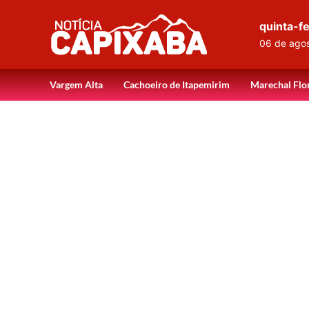
quinta-fe
06 de ago
Vargem Alta
Cachoeiro de Itapemirim
Marechal Flo