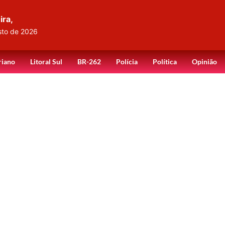
ira,
sto de 2026
riano
Litoral Sul
BR-262
Polícia
Política
Opinião